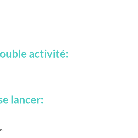
double activité:
se lancer:
ps