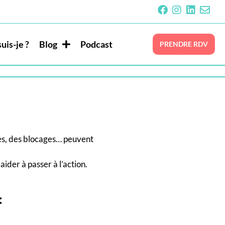
uis-je ?
Blog
Podcast
PRENDRE RDV
tes, des blocages… peuvent
ider à passer à l’action.
: